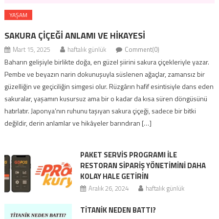
YAŞAM
SAKURA ÇIÇEĞI ANLAMI VE HIKAYESI
Mart 15, 2025
haftalık günlük
Comment(0)
Baharın gelişiyle birlikte doğa, en güzel şiirini sakura çiçekleriyle yazar.
Pembe ve beyazın narin dokunuşuyla süslenen ağaçlar, zamansız bir
güzelliğin ve geçiciliğin simgesi olur. Rüzgârın hafif esintisiyle dans eden
sakuralar, yaşamın kusursuz ama bir o kadar da kısa süren döngüsünü
hatırlatır. Japonya’nın ruhunu taşıyan sakura çiçeği, sadece bir bitki
değildir, derin anlamlar ve hikâyeler barındıran […]
PAKET SERVIS PROGRAMI ILE
RESTORAN SIPARIŞ YÖNETIMINI DAHA
KOLAY HALE GETIRIN
Aralık 26, 2024
haftalık günlük
TITANIK NEDEN BATTI?