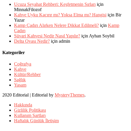
Ucuza Seyahat Rehberi: Keşfetmenin Sırları
için
MinnakFilozof
Kahve Uyku Kaçırır mı? Yoksa Elma mı? Hangisi
için
Bir
Yazar
Kamp Çadırı Alırken Nelere Dikkat Edilmeli?
için
Kamp
Çadırı
Süvari Kahvesi Nedir Nasıl Yapılır?
için
Ayhan Soybil
Delta Ovası Nedir?
için
admin
Kategoriler
Coğrafya
Kahve
Kültür/Rehber
Sağlık
Yaşam
2020 Editorial
|
Editorial by
MysteryThemes
.
Hakkında
Gizlilik Politikası
Kullanım Şartları
Haftalık Günlük İletişim