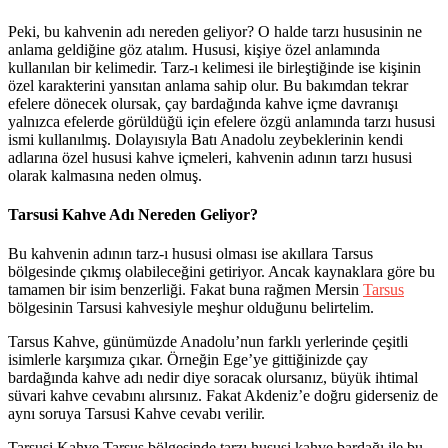
Peki, bu kahvenin adı nereden geliyor? O halde tarzı hususinin ne
anlama geldiğine göz atalım. Hususi, kişiye özel anlamında
kullanılan bir kelimedir. Tarz-ı kelimesi ile birleştiğinde ise kişinin
özel karakterini yansıtan anlama sahip olur. Bu bakımdan tekrar
efelere dönecek olursak, çay bardağında kahve içme davranışı
yalnızca efelerde görüldüğü için efelere özgü anlamında tarzı hususi
ismi kullanılmış. Dolayısıyla Batı Anadolu zeybeklerinin kendi
adlarına özel hususi kahve içmeleri, kahvenin adının tarzı hususi
olarak kalmasına neden olmuş.
Tarsusi Kahve Adı Nereden Geliyor?
Bu kahvenin adının tarz-ı hususi olması ise akıllara Tarsus
bölgesinde çıkmış olabileceğini getiriyor. Ancak kaynaklara göre bu
tamamen bir isim benzerliği. Fakat buna rağmen Mersin
Tarsus
bölgesinin Tarsusi kahvesiyle meşhur olduğunu belirtelim.
Tarsus Kahve, günümüzde Anadolu’nun farklı yerlerinde çeşitli
isimlerle karşımıza çıkar. Örneğin Ege’ye gittiğinizde çay
bardağında kahve adı nedir diye soracak olursanız, büyük ihtimal
süvari kahve cevabını alırsınız. Fakat Akdeniz’e doğru giderseniz de
aynı soruya Tarsusi Kahve cevabı verilir.
Tarsusi Kahve Tarsus bölgesinde tarzı hususi kahve bardağı ile bu