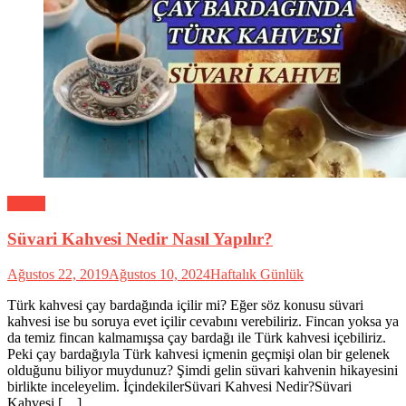
Kahve
Süvari Kahvesi Nedir Nasıl Yapılır?
Ağustos 22, 2019
Ağustos 10, 2024
Haftalık Günlük
Türk kahvesi çay bardağında içilir mi? Eğer söz konusu süvari
kahvesi ise bu soruya evet içilir cevabını verebiliriz. Fincan yoksa ya
da temiz fincan kalmamışsa çay bardağı ile Türk kahvesi içebiliriz.
Peki çay bardağıyla Türk kahvesi içmenin geçmişi olan bir gelenek
olduğunu biliyor muydunuz? Şimdi gelin süvari kahvenin hikayesini
birlikte inceleyelim. İçindekilerSüvari Kahvesi Nedir?Süvari
Kahvesi […]