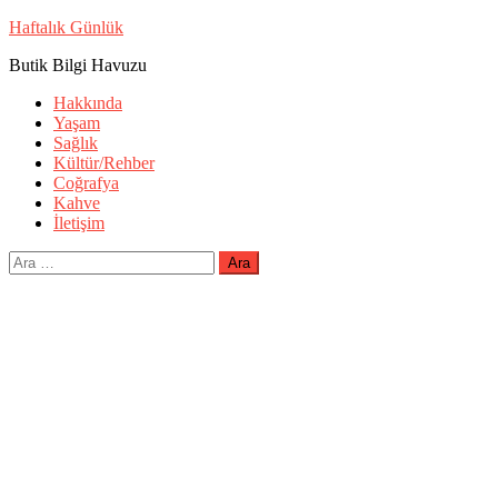
Skip
Haftalık Günlük
to
Butik Bilgi Havuzu
content
Hakkında
Yaşam
Sağlık
Kültür/Rehber
Coğrafya
Kahve
İletişim
Arama: