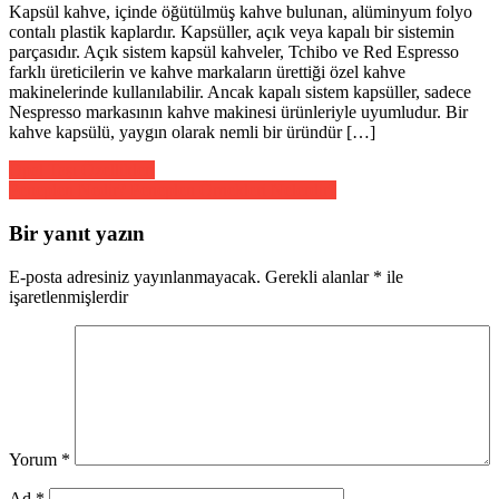
Kapsül kahve, içinde öğütülmüş kahve bulunan, alüminyum folyo
contalı plastik kaplardır. Kapsüller, açık veya kapalı bir sistemin
parçasıdır. Açık sistem kapsül kahveler, Tchibo ve Red Espresso
farklı üreticilerin ve kahve markaların ürettiği özel kahve
makinelerinde kullanılabilir. Ancak kapalı sistem kapsüller, sadece
Nespresso markasının kahve makinesi ürünleriyle uyumludur. Bir
kahve kapsülü, yaygın olarak nemli bir üründür […]
Yazı
Opal Taşı Özellikleri
Peneplen Nedir? Peneplen Örnekleri Nelerdir?
gezinmesi
Bir yanıt yazın
E-posta adresiniz yayınlanmayacak.
Gerekli alanlar
*
ile
işaretlenmişlerdir
Yorum
*
Ad
*