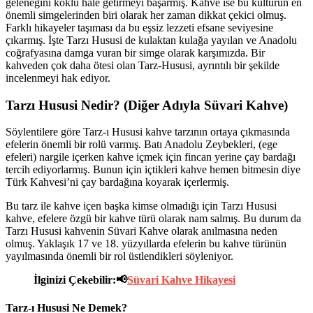
geleneğini köklü hale getirmeyi başarmış. Kahve ise bu kültürün en
önemli simgelerinden biri olarak her zaman dikkat çekici olmuş.
Farklı hikayeler taşıması da bu eşsiz lezzeti efsane seviyesine
çıkarmış. İşte Tarzı Hususi de kulaktan kulağa yayılan ve Anadolu
coğrafyasına damga vuran bir simge olarak karşımızda. Bir
kahveden çok daha ötesi olan Tarz-Hususi, ayrıntılı bir şekilde
incelenmeyi hak ediyor.
Tarzı Hususi Nedir? (Diğer Adıyla Süvari Kahve)
Söylentilere göre Tarz-ı Hususi kahve tarzının ortaya çıkmasında
efelerin önemli bir rolü varmış. Batı Anadolu Zeybekleri, (ege
efeleri) nargile içerken kahve içmek için fincan yerine çay bardağı
tercih ediyorlarmış. Bunun için içtikleri kahve hemen bitmesin diye
Türk Kahvesi’ni çay bardağına koyarak içerlermiş.
Bu tarz ile kahve içen başka kimse olmadığı için Tarzı Hususi
kahve, efelere özgü bir kahve türü olarak nam salmış. Bu durum da
Tarzı Hususi kahvenin Süvari Kahve olarak anılmasına neden
olmuş. Yaklaşık 17 ve 18. yüzyıllarda efelerin bu kahve türünün
yayılmasında önemli bir rol üstlendikleri söyleniyor.
İlginizi Çekebilir:📢
Süvari Kahve Hikayesi
Tarz-ı Hususi Ne Demek?