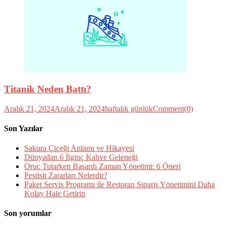
Titanik Neden Battı?
Aralık 21, 2024
Aralık 21, 2024
haftalık günlük
Comment(0)
Son Yazılar
Sakura Çiçeği Anlamı ve Hikayesi
Dünyadan 6 İlginç Kahve Geleneği
Oruç Tutarken Başarılı Zaman Yönetimi: 6 Öneri
Pestisit Zararları Nelerdir?
Paket Servis Programı ile Restoran Sipariş Yönetimini Daha
Kolay Hale Getirin
Son yorumlar