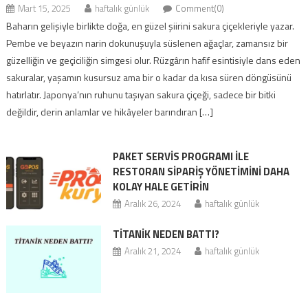
Mart 15, 2025
haftalık günlük
Comment(0)
Baharın gelişiyle birlikte doğa, en güzel şiirini sakura çiçekleriyle yazar.
Pembe ve beyazın narin dokunuşuyla süslenen ağaçlar, zamansız bir
güzelliğin ve geçiciliğin simgesi olur. Rüzgârın hafif esintisiyle dans eden
sakuralar, yaşamın kusursuz ama bir o kadar da kısa süren döngüsünü
hatırlatır. Japonya’nın ruhunu taşıyan sakura çiçeği, sadece bir bitki
değildir, derin anlamlar ve hikâyeler barındıran […]
PAKET SERVIS PROGRAMI ILE
RESTORAN SIPARIŞ YÖNETIMINI DAHA
KOLAY HALE GETIRIN
Aralık 26, 2024
haftalık günlük
TITANIK NEDEN BATTI?
Aralık 21, 2024
haftalık günlük