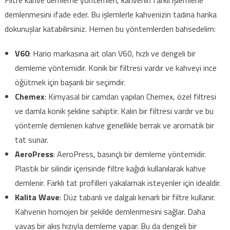
Filtre kahve demleme yöntemleri, kahvenin farklı işlemlerle
demlenmesini ifade eder. Bu işlemlerle kahvenizin tadına harika
dokunuşlar katabilirsiniz. Hemen bu yöntemlerden bahsedelim:
V60
: Hario markasına ait olan V60, hızlı ve dengeli bir
demleme yöntemidir. Konik bir filtresi vardır ve kahveyi ince
öğütmek için başarılı bir seçimdir.
Chemex
: Kimyasal bir camdan yapılan Chemex, özel filtresi
ve damla konik şekline sahiptir. Kalın bir filtresi vardır ve bu
yöntemle demlenen kahve genellikle berrak ve aromatik bir
tat sunar.
AeroPress
: AeroPress, basınçlı bir demleme yöntemidir.
Plastik bir silindir içerisinde filtre kağıdı kullanılarak kahve
demlenir. Farklı tat profilleri yakalamak isteyenler için idealdir.
Kalita Wave
: Düz tabanlı ve dalgalı kenarlı bir filtre kullanır.
Kahvenin homojen bir şekilde demlenmesini sağlar. Daha
yavaş bir akış hızıyla demleme yapar. Bu da dengeli bir